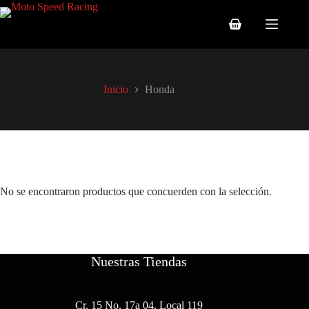
Saltar
al
Carro
contenido
de
compra
Inicio
Honda
No se encontraron productos que concuerden con la selección.
Nuestras Tiendas
Cr. 15 No. 17a 04, Local 119