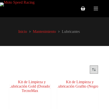
Saltar
al
Carro
contenido
de
compra
Inicio
Mantenimiento
Lubricantes